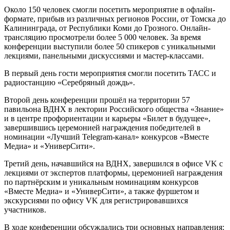
Около 150 человек смогли посетить мероприятие в офлайн-
формате, прибыв из различных регионов России, от Томска до
Калининграда, от Республики Коми до Грозного. Онлайн-
трансляцию просмотрели более 5 000 человек. За время
конференции выступили более 50 спикеров с уникальными
лекциями, панельными дискуссиями и мастер-классами.
В первый день гости мероприятия смогли посетить ТАСС и
радиостанцию «Серебряный дождь».
Второй день конференции прошёл на территории 57
павильона ВДНХ в лектории Российского общества «Знание»
и в центре профориентации и карьеры «Билет в будущее»,
завершившись церемонией награждения победителей в
номинации «Лучший Telegram-канал» конкурсов «Вместе
Медиа» и «УниверСити».
Третий день, начавшийся на ВДНХ, завершился в офисе VK с
лекциями от экспертов платформы, церемонией награждения
по партнёрским и уникальным номинациям конкурсов
«Вместе Медиа» и «УниверСити», а также фуршетом и
экскурсиями по офису VK для регистрировавшихся
участников.
В ходе конференции обсуждались три основных направления: